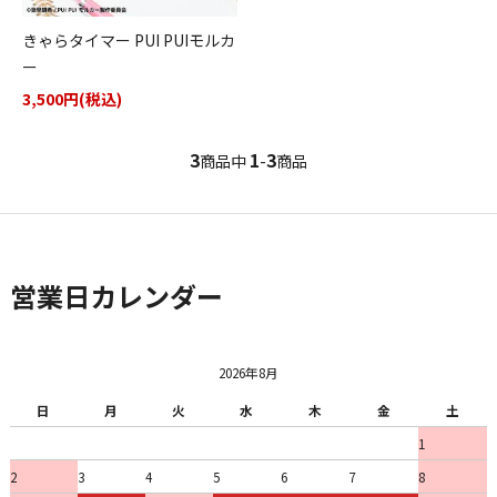
きゃらタイマー PUI PUIモルカ
ー
3,500円(税込)
3
1
3
商品中
-
商品
営業日カレンダー
2026年8月
日
月
火
水
木
金
土
1
2
3
4
5
6
7
8