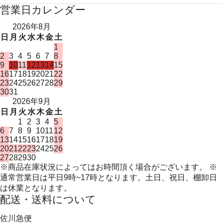
営業日カレンダー
2026年8月
日
月
火
水
木
金
土
1
2
3
4
5
6
7
8
9
10
11
12
13
14
15
16
17
18
19
20
21
22
23
24
25
26
27
28
29
30
31
2026年9月
日
月
火
水
木
金
土
1
2
3
4
5
6
7
8
9
10
11
12
13
14
15
16
17
18
19
20
21
22
23
24
25
26
27
28
29
30
※商品在庫状況によってはお時間頂く場合がございます。 ※
通常営業日は平日9時~17時となります。土日、祝日、棚卸日
は休業となります。
配送・送料について
佐川急便