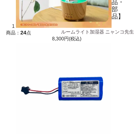
品・
部
品】
1
24
ルームライト加湿器 ニャンコ先生
商品：
点
8,300円(税込)