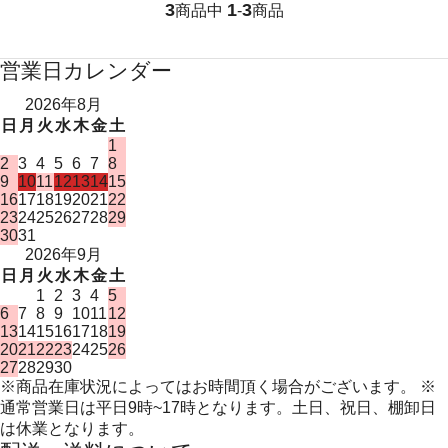
3
1
3
商品中
-
商品
営業日カレンダー
2026年8月
日
月
火
水
木
金
土
1
2
3
4
5
6
7
8
9
10
11
12
13
14
15
16
17
18
19
20
21
22
23
24
25
26
27
28
29
30
31
2026年9月
日
月
火
水
木
金
土
1
2
3
4
5
6
7
8
9
10
11
12
13
14
15
16
17
18
19
20
21
22
23
24
25
26
27
28
29
30
※商品在庫状況によってはお時間頂く場合がございます。 ※
通常営業日は平日9時~17時となります。土日、祝日、棚卸日
は休業となります。