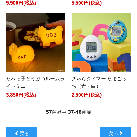
5,500円(税込)
5,500円(税込)
たべっ子どうぶつルームラ
きゃらタイマー たまごっ
イトミニ
ち（青・白）
3,850円(税込)
2,500円(税込)
57
37
48
商品中
-
商品
戻る
次へ