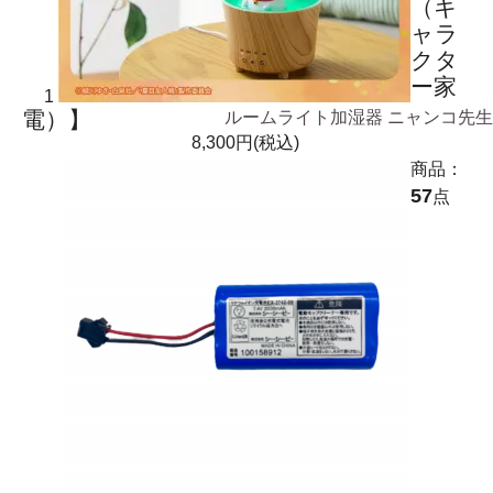
（キ
ャラ
クタ
ー家
1
電）】
ルームライト加湿器 ニャンコ先生
8,300円(税込)
商品：
57
点