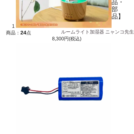
品・
部
品】
1
24
ルームライト加湿器 ニャンコ先生
商品：
点
8,300円(税込)