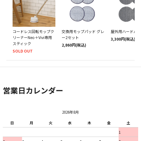
コードレス回転モップク
交換用モップパッド グレ
屋外用ハードパッ
リーナーNeo＋Vivi専用
ー2セット
3,300円(税込)
スティック
2,860円(税込)
SOLD OUT
営業日カレンダー
2026年8月
日
月
火
水
木
金
土
1