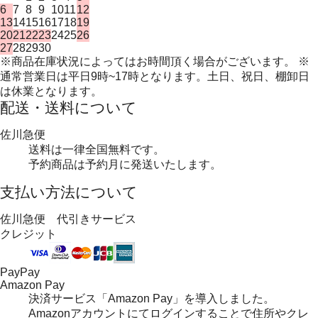
6
7
8
9
10
11
12
13
14
15
16
17
18
19
20
21
22
23
24
25
26
27
28
29
30
※商品在庫状況によってはお時間頂く場合がございます。 ※
通常営業日は平日9時~17時となります。土日、祝日、棚卸日
は休業となります。
配送・送料について
佐川急便
送料は一律全国無料です。
予約商品は予約月に発送いたします。
支払い方法について
佐川急便 代引きサービス
クレジット
PayPay
Amazon Pay
決済サービス「Amazon Pay」を導入しました。
Amazonアカウントにてログインすることで住所やクレ