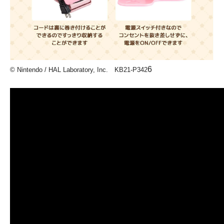
6
© Nintendo / HAL Laboratory, Inc. KB21-P342