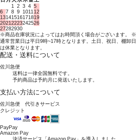
1
2
3
4
5
6
7
8
9
10
11
12
13
14
15
16
17
18
19
20
21
22
23
24
25
26
27
28
29
30
※商品在庫状況によってはお時間頂く場合がございます。 ※
通常営業日は平日9時~17時となります。土日、祝日、棚卸日
は休業となります。
配送・送料について
佐川急便
送料は一律全国無料です。
予約商品は予約月に発送いたします。
支払い方法について
佐川急便 代引きサービス
クレジット
PayPay
Amazon Pay
決済サービス「Amazon Pay」を導入しました。