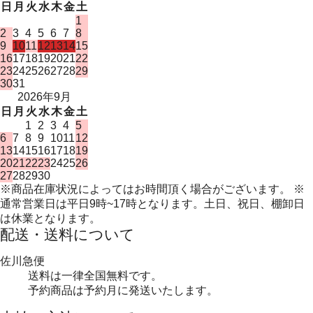
日
月
火
水
木
金
土
1
2
3
4
5
6
7
8
9
10
11
12
13
14
15
16
17
18
19
20
21
22
23
24
25
26
27
28
29
30
31
2026年9月
日
月
火
水
木
金
土
1
2
3
4
5
6
7
8
9
10
11
12
13
14
15
16
17
18
19
20
21
22
23
24
25
26
27
28
29
30
※商品在庫状況によってはお時間頂く場合がございます。 ※
通常営業日は平日9時~17時となります。土日、祝日、棚卸日
は休業となります。
配送・送料について
佐川急便
送料は一律全国無料です。
予約商品は予約月に発送いたします。