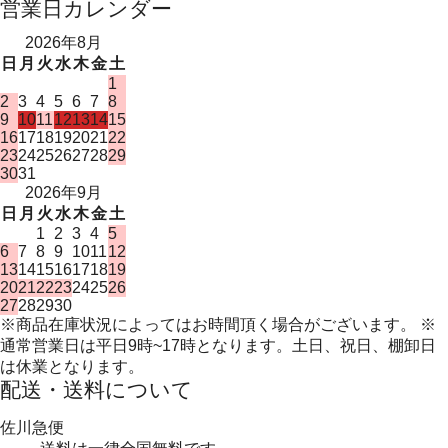
営業日カレンダー
2026年8月
日
月
火
水
木
金
土
1
2
3
4
5
6
7
8
9
10
11
12
13
14
15
16
17
18
19
20
21
22
23
24
25
26
27
28
29
30
31
2026年9月
日
月
火
水
木
金
土
1
2
3
4
5
6
7
8
9
10
11
12
13
14
15
16
17
18
19
20
21
22
23
24
25
26
27
28
29
30
※商品在庫状況によってはお時間頂く場合がございます。 ※
通常営業日は平日9時~17時となります。土日、祝日、棚卸日
は休業となります。
配送・送料について
佐川急便