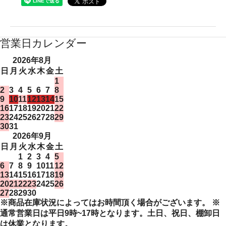
営業日カレンダー
2026年8月
日
月
火
水
木
金
土
1
2
3
4
5
6
7
8
9
10
11
12
13
14
15
16
17
18
19
20
21
22
23
24
25
26
27
28
29
30
31
2026年9月
日
月
火
水
木
金
土
1
2
3
4
5
6
7
8
9
10
11
12
13
14
15
16
17
18
19
20
21
22
23
24
25
26
27
28
29
30
※商品在庫状況によってはお時間頂く場合がございます。 ※
通常営業日は平日9時~17時となります。土日、祝日、棚卸日
は休業となります。